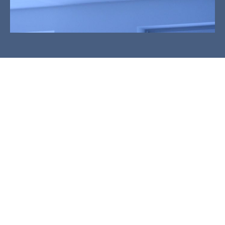
Klimatisierung von Arbeitsplätzen
Ob in Büroräumen, Praxen, Ladenflächen oder an
Arbeitsplätzen in der Industrie – Klimaanlagen
helfen Ihnen einen kühlen Kopf zu bewahren.
Eine angenehme Raumtemperatur und
Luftfeuchtigkeit fördert nicht nur das
Wohlbefinden, sondern auch die
Leistungsfähigkeit. Zum Einsatz kommt
modernste Klimatechnik, die sich besonders
durch Effizienz auszeichnet. Auch für Ihre
Verkaufs- und Ladenflächen steigern
Klimaanlagen den Komfort für Ihre Kunden und
Mitarbeiter. Es können einzelne Räume oder
ganze Bürogebäude klimatisiert werden.