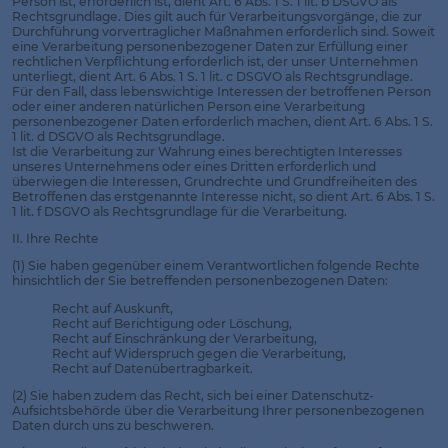
Person ist, erforderlich ist, dient Art. 6 Abs. 1 S. 1 lit. b DSGVO als
Rechtsgrundlage. Dies gilt auch für Verarbeitungsvorgänge, die zur
Durchführung vorvertraglicher Maßnahmen erforderlich sind. Soweit
eine Verarbeitung personenbezogener Daten zur Erfüllung einer
rechtlichen Verpflichtung erforderlich ist, der unser Unternehmen
unterliegt, dient Art. 6 Abs. 1 S. 1 lit. c DSGVO als Rechtsgrundlage.
Für den Fall, dass lebenswichtige Interessen der betroffenen Person
oder einer anderen natürlichen Person eine Verarbeitung
personenbezogener Daten erforderlich machen, dient Art. 6 Abs. 1 S.
1 lit. d DSGVO als Rechtsgrundlage.
Ist die Verarbeitung zur Wahrung eines berechtigten Interesses
unseres Unternehmens oder eines Dritten erforderlich und
überwiegen die Interessen, Grundrechte und Grundfreiheiten des
Betroffenen das erstgenannte Interesse nicht, so dient Art. 6 Abs. 1 S.
1 lit. f DSGVO als Rechtsgrundlage für die Verarbeitung.
II. Ihre Rechte
(1) Sie haben gegenüber einem Verantwortlichen folgende Rechte
hinsichtlich der Sie betreffenden personenbezogenen Daten:
Recht auf Auskunft,
Recht auf Berichtigung oder Löschung,
Recht auf Einschränkung der Verarbeitung,
Recht auf Widerspruch gegen die Verarbeitung,
Recht auf Datenübertragbarkeit.
(2) Sie haben zudem das Recht, sich bei einer Datenschutz-
Aufsichtsbehörde über die Verarbeitung Ihrer personenbezogenen
Daten durch uns zu beschweren.