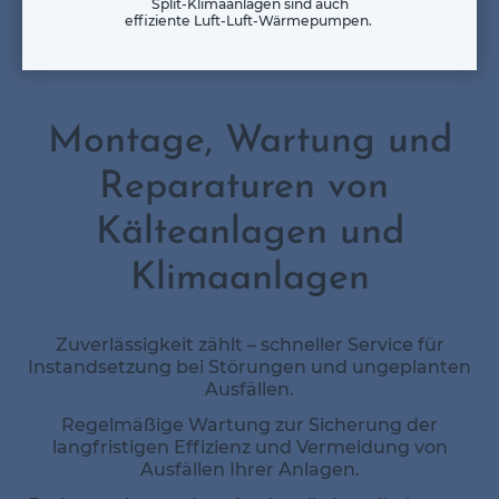
Split-Klimaanlagen sind auch
effiziente Luft-Luft-Wärmepumpen.
Montage, Wartung und
Reparaturen von
Kälteanlagen und
Klimaanlagen
Zuverlässigkeit zählt – schneller Service für
Instandsetzung bei Störungen und ungeplanten
Ausfällen.
Regelmäßige Wartung zur Sicherung der
langfristigen Effizienz und Vermeidung von
Ausfällen Ihrer Anlagen.